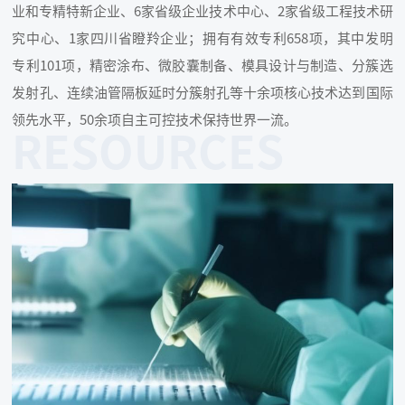
业和专精特新企业、6家省级企业技术中心、2家省级工程技术研
究中心、1家四川省瞪羚企业；拥有有效专利658项，其中发明
专利101项，精密涂布、微胶囊制备、模具设计与制造、分簇选
发射孔、连续油管隔板延时分簇射孔等十余项核心技术达到国际
领先水平，50余项自主可控技术保持世界一流。
RESOURCES