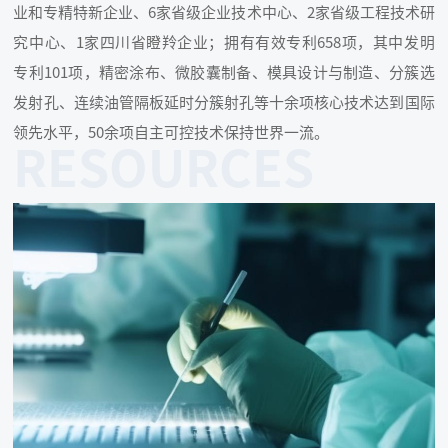
业和专精特新企业、6家省级企业技术中心、2家省级工程技术研
究中心、1家四川省瞪羚企业；拥有有效专利658项，其中发明
专利101项，精密涂布、微胶囊制备、模具设计与制造、分簇选
发射孔、连续油管隔板延时分簇射孔等十余项核心技术达到国际
领先水平，50余项自主可控技术保持世界一流。
RESOURCES